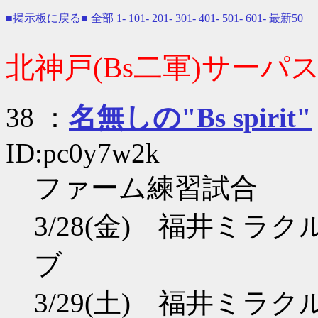
■掲示板に戻る■
全部
1-
101-
201-
301-
401-
501-
601-
最新50
北神戸(Bs二軍)サーパス
38 ：
名無しの"Bs spirit"
ID:pc0y7w2k
ファーム練習試合
3/28(金) 福井ミラク
ブ
3/29(土) 福井ミラク