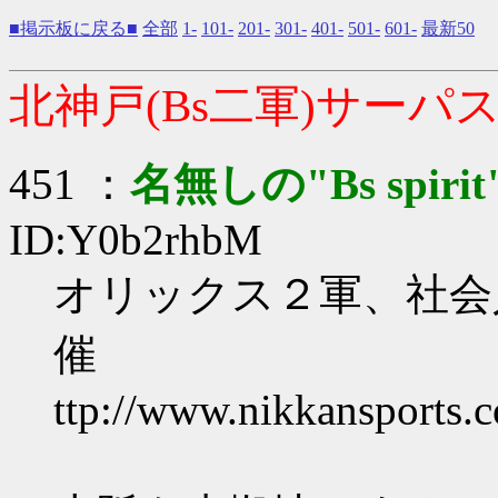
■掲示板に戻る■
全部
1-
101-
201-
301-
401-
501-
601-
最新50
北神戸(Bs二軍)サーパス
451 ：
名無しの"Bs spirit
ID:Y0b2rhbM
オリックス２軍、社会
催
ttp://www.nikkansports.