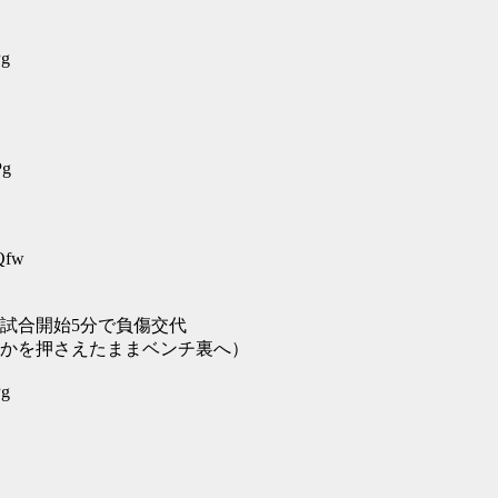
Pg
Pg
Qfw
試合開始5分で負傷交代
かを押さえたままベンチ裏へ）
Pg