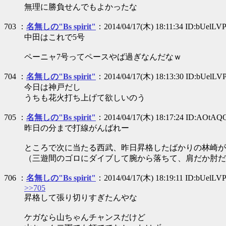
無理に勝負せんでもよかったな
703 ：
名無しの"Bs spirit"
：2014/04/17(木) 18:11:34 ID:bUelLV
中田はこれで5号
ペーニャ7号ってペースやば過ぎなんだなｗ
704 ：
名無しの"Bs spirit"
：2014/04/17(木) 18:13:30 ID:bUelLV
今日は神戸だし
うちも花火打ち上げて欲しいのう
705 ：
名無しの"Bs spirit"
：2014/04/17(木) 18:17:24 ID:AOtAQ
昨日の分まで打線がんばれー
ところで次に当たる西武、昨日昇格したばかりの林崎が
（三遊間のゴロにダイブして腕から落ちて、肩だか肘だ
706 ：
名無しの"Bs spirit"
：2014/04/17(木) 18:19:11 ID:bUelLV
>>705
昇格して張り切りすぎたんやな
ケガなら山ちゃんチャンスだけど