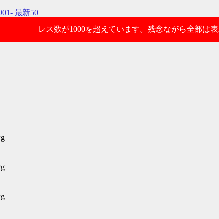
901-
最新50
レス数が1000を超えています。残念ながら全部は
Pg
Pg
Pg