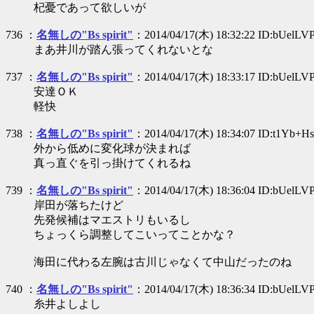
杞憂であって欲しいが
736 ：
名無しの"Bs spirit"
：2014/04/17(木) 18:32:22 ID:bUelLV
まあ井川が踏ん張ってくれないとな
737 ：
名無しの"Bs spirit"
：2014/04/17(木) 18:33:17 ID:bUelLV
安達ＯＫ
軽快
738 ：
名無しの"Bs spirit"
：2014/04/17(木) 18:34:07 ID:t1Yb+H
外から低めに変化球が決まれば
真っ直ぐを引っ掛けてくれるね
739 ：
名無しの"Bs spirit"
：2014/04/17(木) 18:36:04 ID:bUelLV
岸田が落ちたけど
先発候補はマエストリもいるし
ちょっくら調整してこいってことかな？
海田に代わる左腕は古川じゃなくて中山だったのね
740 ：
名無しの"Bs spirit"
：2014/04/17(木) 18:36:34 ID:bUelLV
糸井よしよし