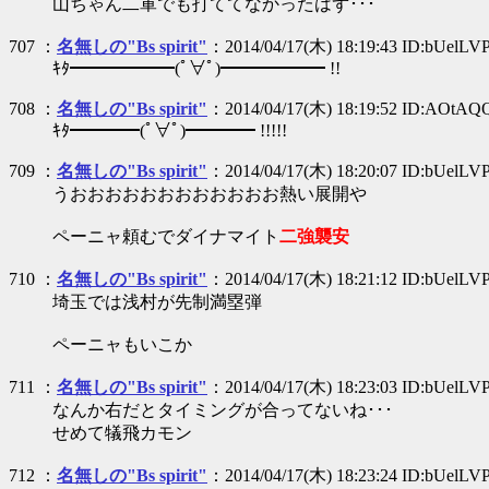
山ちゃん二軍でも打ててなかったはず･･･
707 ：
名無しの"Bs spirit"
：2014/04/17(木) 18:19:43 ID:bUelLV
ｷﾀ━━━━━━(ﾟ∀ﾟ)━━━━━━ !!
708 ：
名無しの"Bs spirit"
：2014/04/17(木) 18:19:52 ID:AOtAQ
ｷﾀ━━━━(ﾟ∀ﾟ)━━━━ !!!!!
709 ：
名無しの"Bs spirit"
：2014/04/17(木) 18:20:07 ID:bUelLV
うおおおおおおおおおおおお熱い展開や
ペーニャ頼むでダイナマイト
二強襲安
710 ：
名無しの"Bs spirit"
：2014/04/17(木) 18:21:12 ID:bUelLV
埼玉では浅村が先制満塁弾
ペーニャもいこか
711 ：
名無しの"Bs spirit"
：2014/04/17(木) 18:23:03 ID:bUelLV
なんか右だとタイミングが合ってないね･･･
せめて犠飛カモン
712 ：
名無しの"Bs spirit"
：2014/04/17(木) 18:23:24 ID:bUelLV