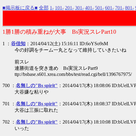
■掲示板に戻る■
全部
1-
101-
201-
301-
401-
501-
601-
701-
801-
1勝1勝の積み重ねが大事 Bs実況スレPart10
1 ：
谷佳知
：2014/04/12(土) 15:16:11 ID:6oYSo9sM
今の好調をチーム一丸となって維持していきたいね
前スレ
連勝街道を突き進め Bs実況スレPart9
ttp://bsbase.s601.xrea.com/bbs/test/read.cgi/bell/1396767975/
700 ：
名無しの"Bs spirit"
：2014/04/17(木) 18:08:06 ID:bUelLV
大谷嫌な粘りや
701 ：
名無しの"Bs spirit"
：2014/04/17(木) 18:08:37 ID:bUelLV
大谷は三振に取れた
702 ：
名無しの"Bs spirit"
：2014/04/17(木) 18:10:08 ID:bUelLV
いった