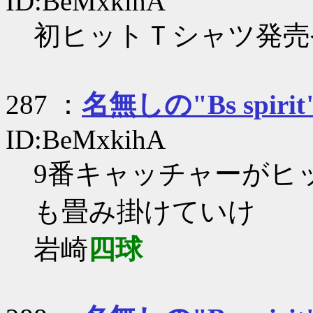
ID:BeMxkihA
初ヒットＴシャツ発売
287 ：
名無しの"Bs spirit
ID:BeMxkihA
9番キャッチャーがヒ
も畳み掛けていけ
岩崎
四球