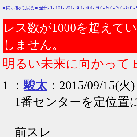
■掲示板に戻る■
全部
1-
101-
201-
301-
401-
501-
601-
701-
801-
レス数が1000を超え
しません。
明るい未来に向かって Bs
1 ：
駿太
：2015/09/15(火) 
1番センターを定位置
前スレ