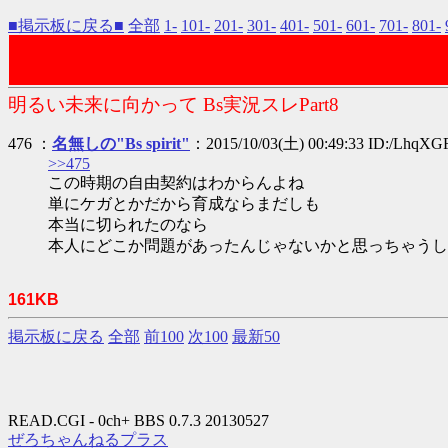
■掲示板に戻る■
全部
1-
101-
201-
301-
401-
501-
601-
701-
801-
明るい未来に向かって Bs実況スレPart8
476 ：
名無しの"Bs spirit"
：2015/10/03(土) 00:49:33 ID:/LhqXG
>>475
この時期の自由契約はわからんよね
単にケガとかだから育成ならまだしも
本当に切られたのなら
本人にどこか問題があったんじゃないかと思っちゃうし
161KB
掲示板に戻る
全部
前100
次100
最新50
READ.CGI - 0ch+ BBS 0.7.3 20130527
ぜろちゃんねるプラス