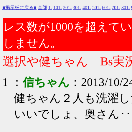
■掲示板に戻る■
全部
1-
101-
201-
301-
401-
501-
601-
701-
801-
レス数が1000を超え
しません。
選択や健ちゃん Bs実況
1 ：
信ちゃん
：2013/10/2
健ちゃん２人も洗濯し
いいでしょ、奥さん･･