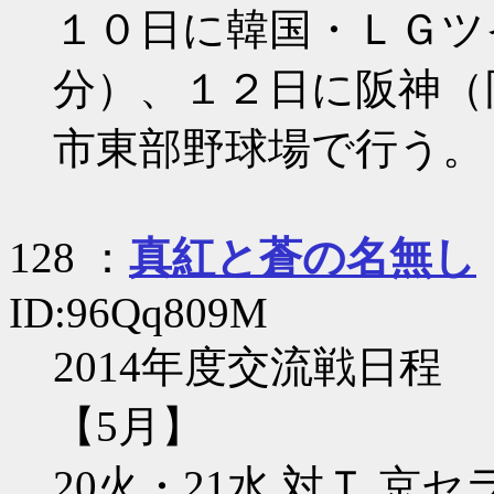
１０日に韓国・ＬＧツ
分）、１２日に阪神（
市東部野球場で行う。
128 ：
真紅と蒼の名無し
ID:96Qq809M
2014年度交流戦日程
【5月】
20火・21水 対Ｔ 京セ