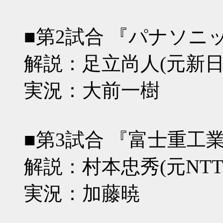
■第2試合 『パナソニ
解説：足立尚人(元新日
実況：大前一樹
■第3試合 『富士重工
解説：村本忠秀(元NT
実況：加藤暁