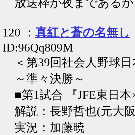
放送枠が夜まであるか
120 ：
真紅と蒼の名無し
ID:96Qq809M
＜第39回社会人野球
～準々決勝～
■第1試合 『JFE東
解説：長野哲也(元大阪
実況：加藤暁