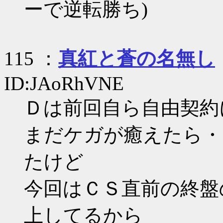
ーで逆転勝ち)
115 ：
真紅と蒼の名無し
ID:JAoRhVNE
Ｄは前回自ら自由契約
まだケガが癒えたら・
たけど
今回はＣＳ直前の終盤
上してるから