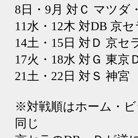
8日・9月 対Ｃ マツダ
11水・12木 対DB 京
14土・15日 対Ｄ 京セ
17火・18水 対Ｇ 東京
21土・22日 対Ｓ 神宮
※対戦順はホーム・ビ
同じ