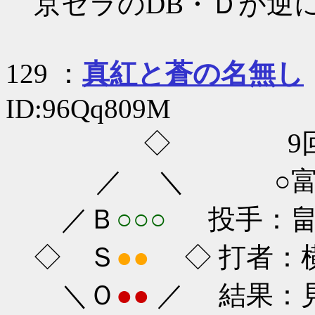
京セラのDB・Ｄが逆
129 ：
真紅と蒼の名無し
ID:96Qq809M
◇ 9回
／ ＼ ○富士重工
／Ｂ
○○○
投手：畠山
◇ Ｓ
●●
◇ 打者：横山
＼Ｏ
●●
／ 結果：