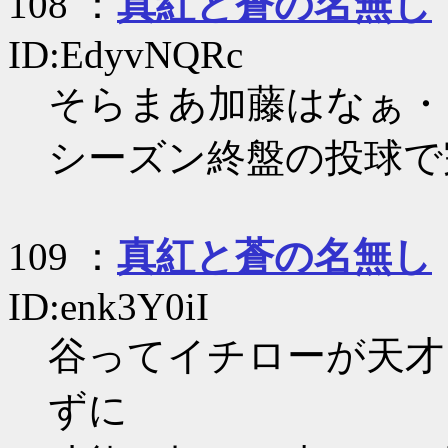
108 ：
真紅と蒼の名無し
ID:EdyvNQRc
そらまあ加藤はなぁ・
シーズン終盤の投球で
109 ：
真紅と蒼の名無し
ID:enk3Y0iI
谷ってイチローが天才
ずに