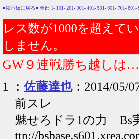
■掲示板に戻る■
全部
1-
101-
201-
301-
401-
501-
601-
701-
801-
レス数が1000を超え
しません。
GW９連戦勝ち越しは…？ 
1 ：
佐藤達也
：2014/05/07
前スレ
魅せろドラ1の力 Bs実況
ttp://bsbase.s601.xrea.c