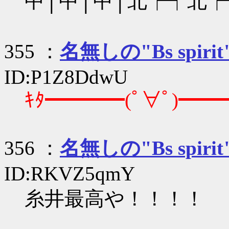
中│中│中│北┝┥北┝━(
355 ：
名無しの"Bs spirit
ID:P1Z8DdwU
ｷﾀ━━━━(ﾟ∀ﾟ)━━━
356 ：
名無しの"Bs spirit
ID:RKVZ5qmY
糸井最高や！！！！