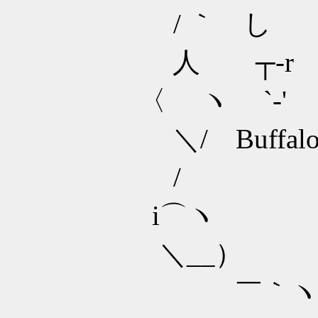
/ ｀ し ´
人 ┬‐r ◯
〈 ヽ `‐' 
＼/ Buffaloes
/ 22 i‐':
i⌒ヽ |>､
＼__） /-
￣｀ヽ---