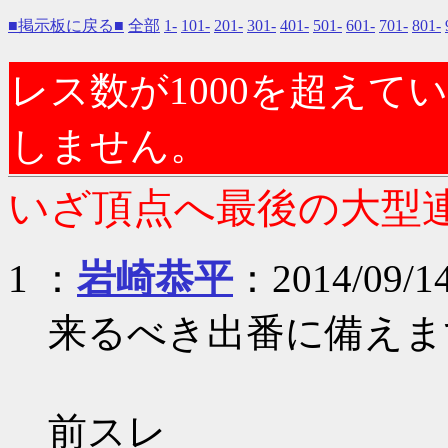
■掲示板に戻る■
全部
1-
101-
201-
301-
401-
501-
601-
701-
801-
レス数が1000を超え
しません。
いざ頂点へ最後の大型連戦 
1 ：
岩崎恭平
：2014/09/14
来るべき出番に備えま
前スレ