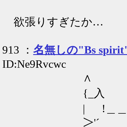
欲張りすぎたか…
913 ：
名無しの"Bs spirit
ID:Ne9Rvcwc
∧
{_入 ,ィ
| !＿＿__
＞'´ __／