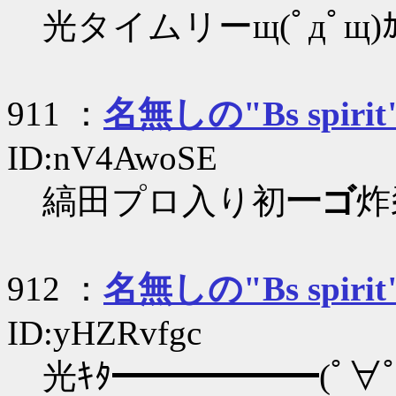
光タイムリーщ(ﾟдﾟщ)ｶ
911 ：
名無しの"Bs spirit
ID:nV4AwoSE
縞田プロ入り初
一ゴ
炸
912 ：
名無しの"Bs spirit
ID:yHZRvfgc
光ｷﾀ━━━━━━(ﾟ∀ﾟ