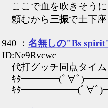
ここで血を吹きそうに
頼むから
三振
で土下座
940 ：
名無しの"Bs spirit
ID:Ne9Rvcwc
代打グッチ同点タイム
ｷﾀ━━━━(ﾟ∀ﾟ)━━━━
ｷﾀ━━━━━━(ﾟ∀ﾟ)━