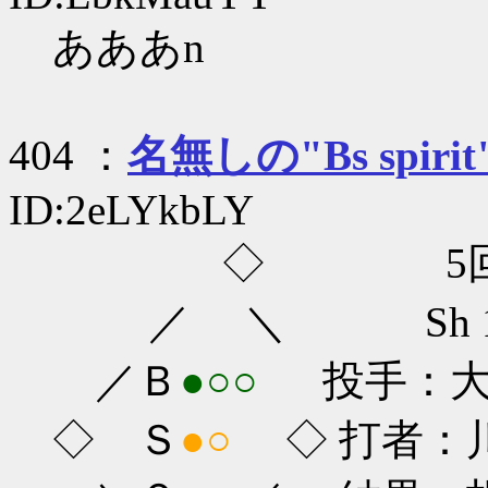
あああn
404 ：
名無しの"Bs spirit
ID:2eLYkbLY
◇ 5回
／ ＼ Sh 1-0
／Ｂ
●○○
投手：大隣
◇ Ｓ
●○
◇ 打者：川端