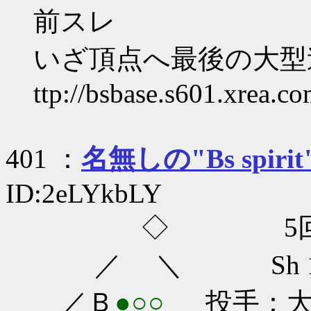
前スレ
いざ頂点へ最後の大型連戦
ttp://bsbase.s601.xrea.c
401 ：
名無しの"Bs spirit
ID:2eLYkbLY
◇ 5回
／ ＼ Sh 1-0
／Ｂ
●○○
投手：大隣