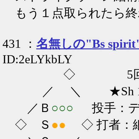
もう１点取られたら終
431 ：
名無しの"Bs spirit
ID:2eLYkbLY
◇ 5回
／ ＼ ★Sh 1-
／Ｂ
○○○
投手：ディ
◇ Ｓ
●●
◇ 打者：細