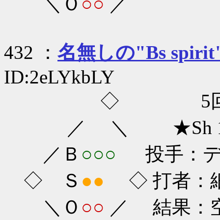
＼Ｏ
○○
／
432 ：
名無しの"Bs spirit
ID:2eLYkbLY
◇ 5回
／ ＼ ★Sh 1-
／Ｂ
○○○
投手：ディ
◇ Ｓ
●●
◇ 打者：細
＼Ｏ
○○
／ 結果：