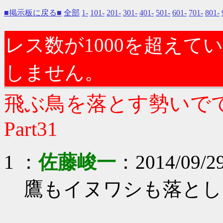
■掲示板に戻る■
全部
1-
101-
201-
301-
401-
501-
601-
701-
801-
レス数が1000を超え
しません。
飛ぶ鳥を落とす勢いでて
Part31
1 ：
佐藤峻一
：2014/09/29
鷹もイヌワシも落とし