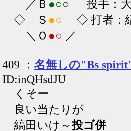
／Ｂ
●○○
投手：大隣
◇ Ｓ
●○
◇ 打者：縞田
＼Ｏ
●○
／
409 ：
名無しの"Bs spirit
ID:inQHsdJU
くそー
良い当たりが
縞田いけ～
投ゴ併