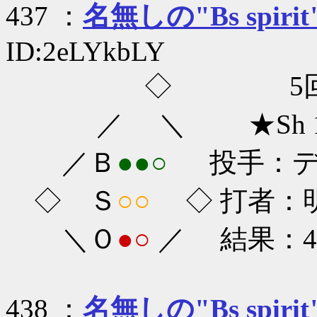
437 ：
名無しの"Bs spirit
ID:2eLYkbLY
◇ 5回
／ ＼ ★Sh 1-
／Ｂ
●●○
投手：ディ
◇ Ｓ
○○
◇ 打者：明
＼Ｏ
●○
／ 結果：4-
438 ：
名無しの"Bs spirit