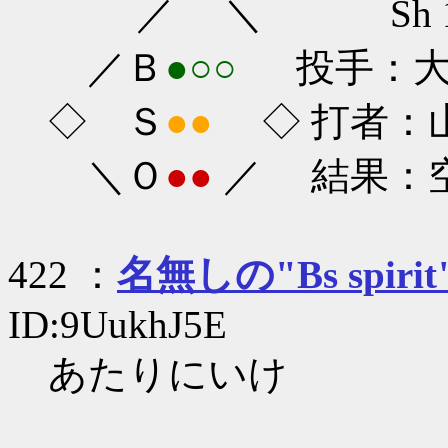
／ ＼ Sh 1-0
／Ｂ
●○○
投手：大隣
◇ Ｓ
●●
◇ 打者：山
＼Ｏ
●●
／ 結果：
422 ：
名無しの"Bs spirit
ID:9UukhJ5E
あたりにいけ