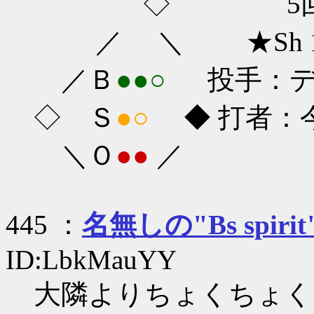
◇ 5回
／ ＼ ★Sh 1-
／Ｂ
●●○
投手：ディ
◇ Ｓ
●○
◆ 打者：今宮
＼Ｏ
●●
／
445 ：
名無しの"Bs spirit
ID:LbkMauYY
大隣よりちょくちょく