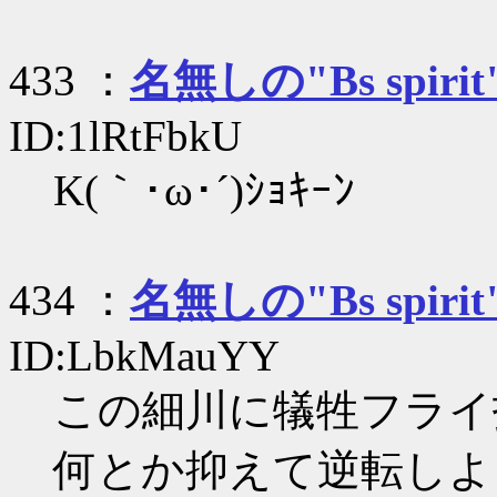
433 ：
名無しの"Bs spirit
ID:1lRtFbkU
K(｀･ω･´)ｼｮｷｰﾝ
434 ：
名無しの"Bs spirit
ID:LbkMauYY
この細川に犠牲フライ
何とか抑えて逆転しよ