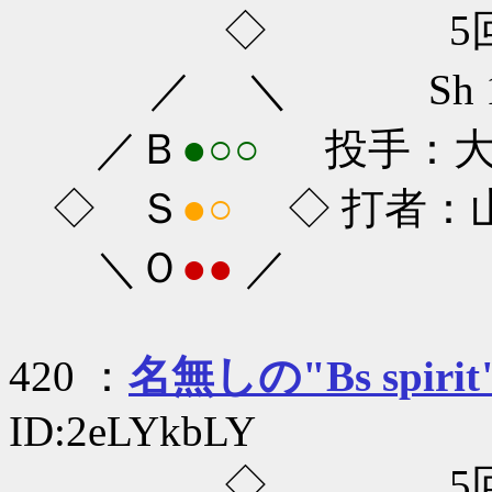
◇ 5回
／ ＼ Sh 1-0
／Ｂ
●○○
投手：大隣
◇ Ｓ
●○
◇ 打者：山
＼Ｏ
●●
／
420 ：
名無しの"Bs spirit
ID:2eLYkbLY
◇ 5回