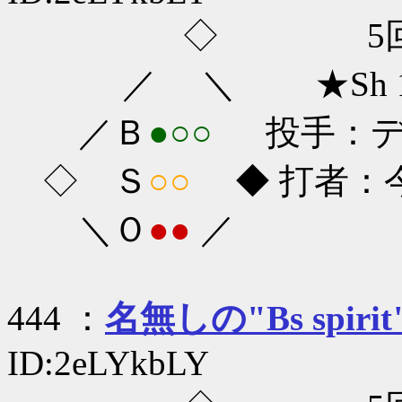
◇ 5回
／ ＼ ★Sh 1-
／Ｂ
●○○
投手：ディ
◇ Ｓ
○○
◆ 打者：今宮
＼Ｏ
●●
／
444 ：
名無しの"Bs spirit
ID:2eLYkbLY