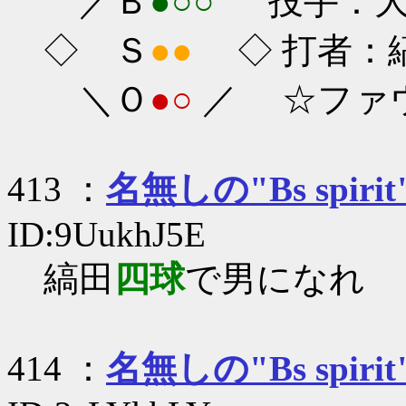
／Ｂ
●○○
投手：大隣
◇ Ｓ
●●
◇ 打者：縞田
＼Ｏ
●○
／ ☆ファ
413 ：
名無しの"Bs spirit
ID:9UukhJ5E
縞田
四球
で男になれ
414 ：
名無しの"Bs spirit