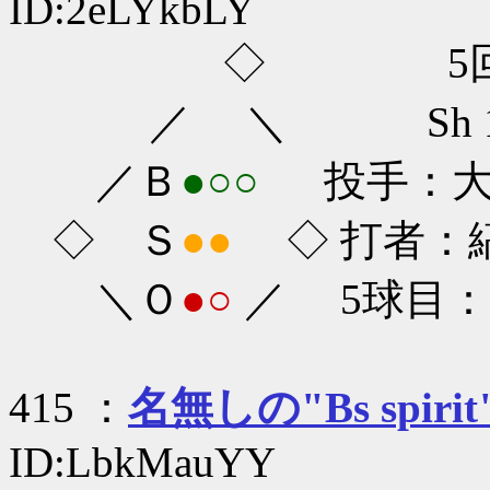
ID:2eLYkbLY
◇ 5回
／ ＼ Sh 1-0
／Ｂ
●○○
投手：大隣
◇ Ｓ
●●
◇ 打者：縞田
＼Ｏ
●○
／ 5球目
415 ：
名無しの"Bs spirit
ID:LbkMauYY