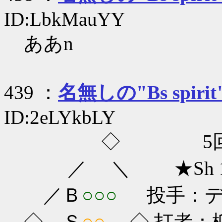
ID:LbkMauYY
ああn
439 ：
名無しの"Bs spirit
ID:2eLYkbLY
◇ 5回
／ ＼ ★Sh 1-
／Ｂ
○○○
投手：ディ
◇ Ｓ
○○
◇ 打者：柳田