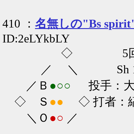
410 ：
名無しの"Bs spirit
ID:2eLYkbLY
◇ 5回
／ ＼ Sh 1-0
／Ｂ
●○○
投手：大隣
◇ Ｓ
●●
◇ 打者：縞田
＼Ｏ
●○
／