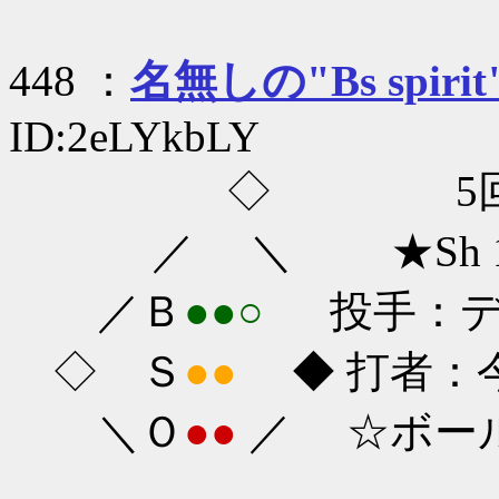
448 ：
名無しの"Bs spirit
ID:2eLYkbLY
◇ 5回
／ ＼ ★Sh 1-
／Ｂ
●●○
投手：ディ
◇ Ｓ
●●
◆ 打者：今宮
＼Ｏ
●●
／ ☆ボー