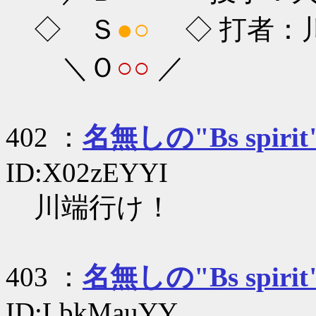
◇ Ｓ
●○
◇ 打者：川端
＼Ｏ
○○
／
402 ：
名無しの"Bs spirit
ID:X02zEYYI
川端行け！
403 ：
名無しの"Bs spirit
ID:LbkMauYY