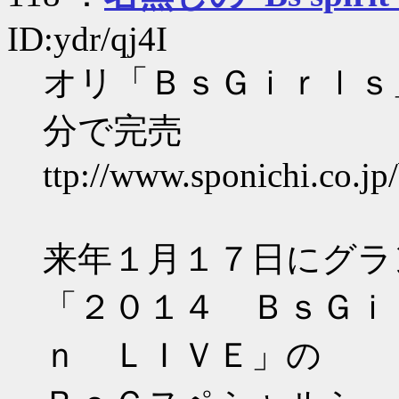
ID:ydr/qj4I
オリ「ＢｓＧｉｒｌｓ
分で完売
ttp://www.sponichi.co.j
来年１月１７日にグラ
「２０１４ ＢｓＧｉ
ｎ ＬＩＶＥ」の