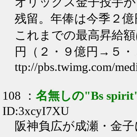
オリックス金子投手が
残留。年俸は今季２億
これまでの最高昇給額
円（２・９億円→５・
ttp://pbs.twimg.com/m
108 ：
名無しの"Bs spirit
ID:3xcyI7XU
阪神負広が成瀬・金子