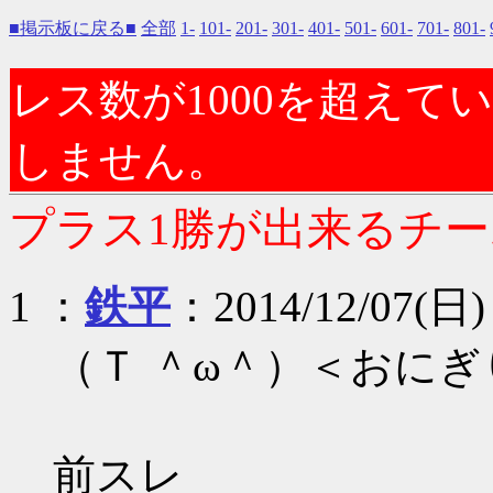
■掲示板に戻る■
全部
1-
101-
201-
301-
401-
501-
601-
701-
801-
レス数が1000を超え
しません。
プラス1勝が出来るチームに
1 ：
鉄平
：2014/12/07(日) 
（Ｔ ＾ω＾）＜おに
前スレ