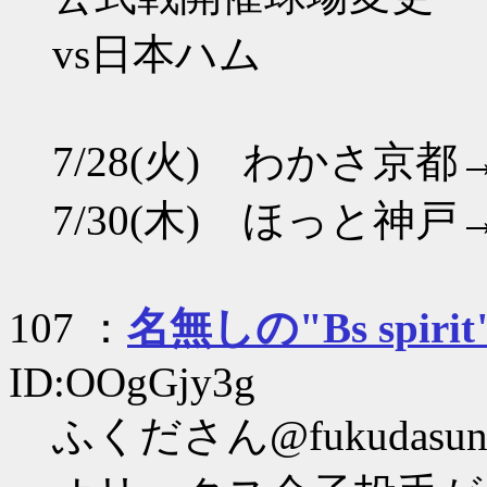
vs日本ハム
7/28(火) わかさ京
7/30(木) ほっと神
107 ：
名無しの"Bs spirit
ID:OOgGjy3g
ふくださん@fukudasu