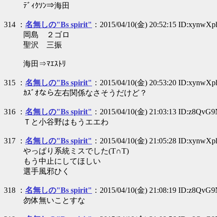
ﾃﾞｨｸｿﾝ⇒海田
314 ：
名無しの"Bs spirit"
：2015/04/10(金) 20:52:15 ID:xynwX
岡島 ２ゴロ
聖沢 三振
海田⇒ﾏｴｽﾄﾘ
315 ：
名無しの"Bs spirit"
：2015/04/10(金) 20:53:20 ID:xynwX
ｶｽﾞｵなら左右関係なさそうだけど？
316 ：
名無しの"Bs spirit"
：2015/04/10(金) 21:03:13 ID:z8QvG
Ｔと小谷野はもうエエわ
317 ：
名無しの"Bs spirit"
：2015/04/10(金) 21:05:28 ID:xynwX
やっぱり系統ミスでした(T∩T)
もう中止にしてほしい
選手風邪ひく
318 ：
名無しの"Bs spirit"
：2015/04/10(金) 21:08:19 ID:z8QvG
勿体無いことすな