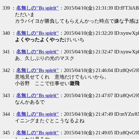
339 ：
名無しの"Bs spirit"
：2015/04/10(金) 21:31:39 ID:fFT3iA
ただいま
カラバイヨが勝負してもらえんかった時点で嫌な予感は
340 ：
名無しの"Bs spirit"
：2015/04/10(金) 21:32:20 ID:xynwX
よくやったよくやった
けいいち
341 ：
名無しの"Bs spirit"
：2015/04/10(金) 21:32:47 ID:xynwX
あ、久しぶりの光のマスク
342 ：
名無しの"Bs spirit"
：2015/04/10(金) 21:46:04 ID:z8QvG
意地見せてくれ 意地だけでもいいから。
小谷野 ここで仕事せい
遊飛
343 ：
名無しの"Bs spirit"
：2015/04/10(金) 21:47:07 ID:z8QvG
なんかあるで
344 ：
名無しの"Bs spirit"
：2015/04/10(金) 21:47:49 ID:mYZn/
イニングまたぐとこうなるよね
345 ：
名無しの"Bs spirit"
：2015/04/10(金) 21:49:05 ID:z8QvG