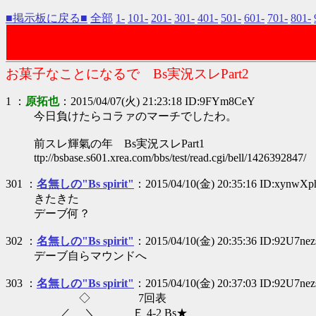
■掲示板に戻る■
全部
1-
101-
201-
301-
401-
501-
601-
701-
801-
お菓子なことになるで Bs実況スレPart2
1 ：
原拓也
：2015/04/07(火) 21:23:18 ID:9FYm8CeY
今日負けたらコラァのマーチでしたわ。
前スレ輝氣の年 Bs実況スレPart1
ttp://bsbase.s601.xrea.com/bbs/test/read.cgi/bell/1426392847/
301 ：
名無しの"Bs spirit"
：2015/04/10(金) 20:35:16 ID:xynwX
きたきた
デーブ何？
302 ：
名無しの"Bs spirit"
：2015/04/10(金) 20:35:36 ID:92U7nez
デーブ自らマウンドへ
303 ：
名無しの"Bs spirit"
：2015/04/10(金) 20:37:03 ID:92U7nez
◇ 7回表
／ ＼ Ｅ 4-2 Bs★