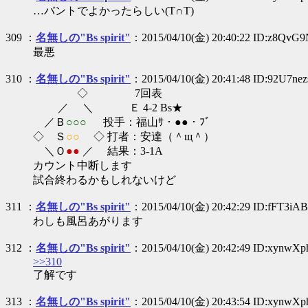
…バントでよかったらしい(T∩T)
309 ：
名無しの"Bs spirit"
：2015/04/10(金) 20:40:22 ID:z8QvG
最悪
310 ：
名無しの"Bs spirit"
：2015/04/10(金) 20:41:48 ID:92U7nez
◇ 7回表
／ ＼ Ｅ 4-2 Bs★
／Ｂ
○○○
投手：福山ｻ・●●・ﾌﾞ
◇ Ｓ
○○
◇ 打者：安達（＾щ＾）
＼Ｏ
●●
／ 結果：3-1A
カウント中断します
試合終わるかもしれないけど
311 ：
名無しの"Bs spirit"
：2015/04/10(金) 20:42:29 ID:fFT3iA
わしも風呂あがります
312 ：
名無しの"Bs spirit"
：2015/04/10(金) 20:42:49 ID:xynwX
>>310
了解です
313 ：
名無しの"Bs spirit"
：2015/04/10(金) 20:43:54 ID:xynwX