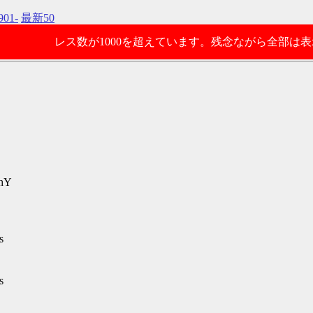
901-
最新50
レス数が1000を超えています。残念ながら全部は
phY
s
s