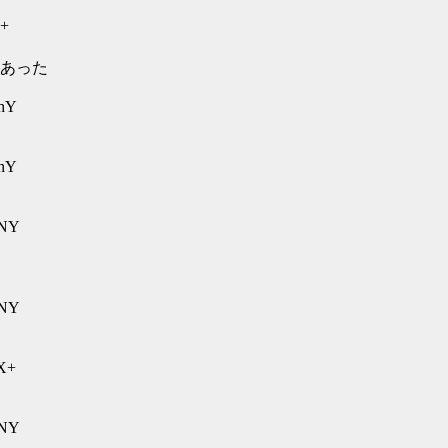
B+
あった
phY
phY
9NY
9NY
8X+
9NY