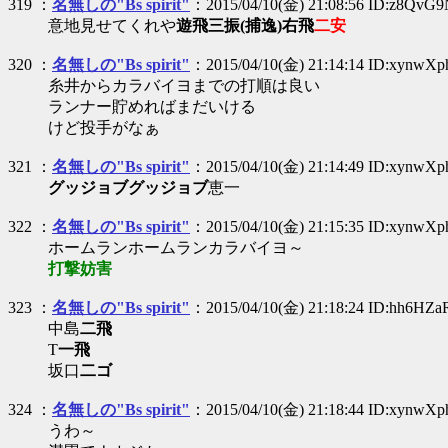
319 ：
名無しの"Bs spirit"
：2015/04/10(金) 21:08:56 ID:z8QvG
意地見せてくれや
遊飛
三振(捕逸)
右飛
二安
320 ：
名無しの"Bs spirit"
：2015/04/10(金) 21:14:14 ID:xynwX
糸井からカラバイヨまでの打順は良い
ランナー貯めればまだいける
けど投手がなぁ
321 ：
名無しの"Bs spirit"
：2015/04/10(金) 21:14:49 ID:xynwX
グッジョブグッジョブ
恵一
322 ：
名無しの"Bs spirit"
：2015/04/10(金) 21:15:35 ID:xynwX
ホームランホームランカラバイヨ～
打撃妨害
323 ：
名無しの"Bs spirit"
：2015/04/10(金) 21:18:24 ID:hh6HZ
中島
二飛
T
一飛
坂口
二ゴ
324 ：
名無しの"Bs spirit"
：2015/04/10(金) 21:18:44 ID:xynwX
うわ～