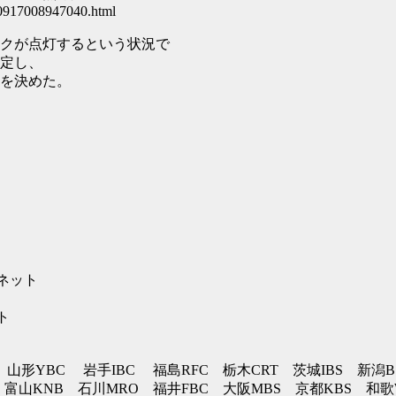
140917008947040.html
クが点灯するという状況で
定し、
を決めた。
局ネット
ト
 山形YBC 岩手IBC 福島RFC 栃木CRT 茨城IBS 新潟B
富山KNB 石川MRO 福井FBC 大阪MBS 京都KBS 和歌