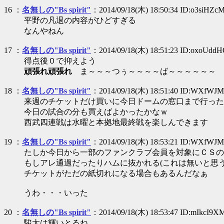
16 ：
名無しの"Bs spirit"
：2014/09/18(木) 18:50:34 ID:o3siHZc
平野の凡退の内容がひどすぎる
なんやねん
17 ：
名無しの"Bs spirit"
：2014/09/18(木) 18:51:23 ID:oxoUdd
得点後０で抑えよう
頑張れ頑張れ
ま～～～つぅ～～～～ば～～～～～～
18 ：
名無しの"Bs spirit"
：2014/09/18(木) 18:51:40 ID:WXfWJ
来週のチケットだけ買いに今日ドームの窓口まで行った
今日の試合の分も買えばよかったかなｗ
西武四連戦は水曜と本拠地最終戦を楽しんできます
19 ：
名無しの"Bs spirit"
：2014/09/18(木) 18:53:21 ID:WXfWJ
たしか今日から一部のファンクラブ会員を対象にＣＳの
もしアレ通過だったりハムに抜かれる(これは無いと思う
チケットがただの紙切れになる場合もあるんだなぁ
うわ・・・いった
20 ：
名無しの"Bs spirit"
：2014/09/18(木) 18:53:47 ID:mIkcI9X
駿太は輝いとるね