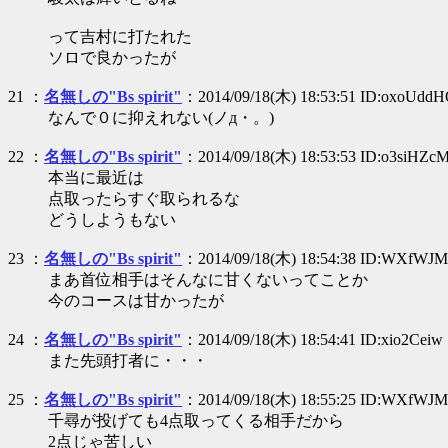
って吉村に打たれた
ソロで良かったが
21 ：
名無しの"Bs spirit"
：2014/09/18(木) 18:53:51 ID:oxoUdd
なんで０に抑えれない(ノд・。)
22 ：
名無しの"Bs spirit"
：2014/09/18(木) 18:53:53 ID:o3siHZc
本当に最近は
点取ったらすぐ取られるな
どうしようもない
23 ：
名無しの"Bs spirit"
：2014/09/18(木) 18:54:38 ID:WXfWJ
まあ首位相手はそんなに甘くないってことか
今のコースは甘かったが
24 ：
名無しの"Bs spirit"
：2014/09/18(木) 18:54:41 ID:xio2Ceiw
また先頭打者に・・・
25 ：
名無しの"Bs spirit"
：2014/09/18(木) 18:55:25 ID:WXfWJ
千尋が投げても4点取ってくる相手だから
2点じゃ苦しい