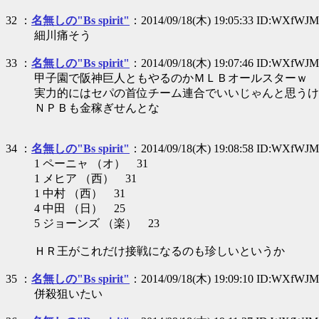
32 ：
名無しの"Bs spirit"
：2014/09/18(木) 19:05:33 ID:WXfWJ
細川痛そう
33 ：
名無しの"Bs spirit"
：2014/09/18(木) 19:07:46 ID:WXfWJ
甲子園で阪神巨人ともやるのかＭＬＢオールスターｗ
実力的にはセパの首位チーム連合でいいじゃんと思うけ
ＮＰＢも金稼ぎせんとな
34 ：
名無しの"Bs spirit"
：2014/09/18(木) 19:08:58 ID:WXfWJ
1 ペーニャ （オ） 31
1 メヒア （西） 31
1 中村 （西） 31
4 中田 （日） 25
5 ジョーンズ （楽） 23
ＨＲ王がこれだけ接戦になるのも珍しいというか
35 ：
名無しの"Bs spirit"
：2014/09/18(木) 19:09:10 ID:WXfWJ
併殺狙いたい