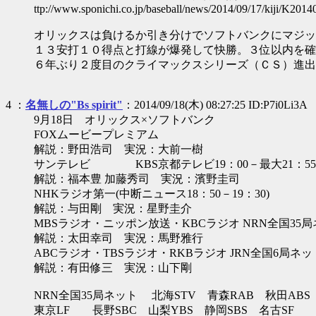
ttp://www.sponichi.co.jp/baseball/news/2014/09/17/kiji/K20
オリックスは負けるか引き分けでソフトバンクにマジッ
１３安打１０得点と打線が爆発して快勝。３位以内を確
６年ぶり２度目のクライマックスシリーズ（ＣＳ）進出
4 ：
名無しの"Bs spirit"
：2014/09/18(木) 08:27:25 ID:P7i0Li3A
9月18日 オリックス×ソフトバンク
FOXムービープレミアム
解説：野田浩司 実況：大前一樹
サンテレビ KBS京都テレビ19：00－最大21：55
解説：福本豊 加藤秀司 実況：濱野圭司
NHKラジオ第一(中断ニュース18：50－19：30)
解説：与田剛 実況：星野圭介
MBSラジオ・ニッポン放送・KBCラジオ NRN全国35
解説：太田幸司 実況：馬野雅行
ABCラジオ・TBSラジオ・RKBラジオ JRN全国6局ネッ
解説：有田修三 実況：山下剛
NRN全国35局ネット 北海STV 青森RAB 秋田ABS
東京LF 長野SBC 山梨YBS 静岡SBS 名古SF 