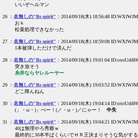
いいぞヘルマン
26 ：
名無しの"Bs spirit"
：2014/09/18(木) 18:56:48 ID:WXfWJ
おｋ
松葉処理できなかった
27 ：
名無しの"Bs spirit"
：2014/09/18(木) 18:59:08 ID:WXfWJ
1本被弾しただけで済んだ
28 ：
名無しの"Bs spirit"
：2014/09/18(木) 19:01:04 ID:oxoUdd
突き放そう
糸井ならヤレルーヤー
29 ：
名無しの"Bs spirit"
：2014/09/18(木) 19:03:52 ID:WXfWJ
どこ降んねん
30 ：
名無しの"Bs spirit"
：2014/09/18(木) 19:04:14 ID:oxoUdd
(」・ω・)」ぺー！(／・ω・)／にゃー！
中失
31 ：
名無しの"Bs spirit"
：2014/09/18(木) 19:04:21 ID:WXfWJ
40は無理やろ秀爺ｗ
最終的に30本半ばくらいでＨＲ王決まりそうな気がする