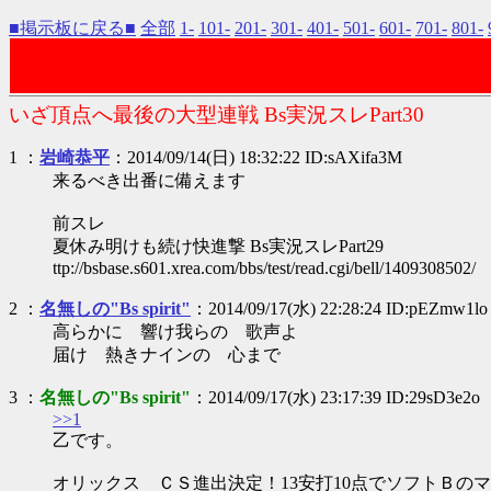
■掲示板に戻る■
全部
1-
101-
201-
301-
401-
501-
601-
701-
801-
いざ頂点へ最後の大型連戦 Bs実況スレPart30
1 ：
岩崎恭平
：2014/09/14(日) 18:32:22 ID:sAXifa3M
来るべき出番に備えます
前スレ
夏休み明けも続け快進撃 Bs実況スレPart29
ttp://bsbase.s601.xrea.com/bbs/test/read.cgi/bell/1409308502/
2 ：
名無しの"Bs spirit"
：2014/09/17(水) 22:28:24 ID:pEZmw1lo
高らかに 響け我らの 歌声よ
届け 熱きナインの 心まで
3 ：
名無しの"Bs spirit"
：2014/09/17(水) 23:17:39 ID:29sD3e2o
>>1
乙です。
オリックス ＣＳ進出決定！13安打10点でソフトＢの