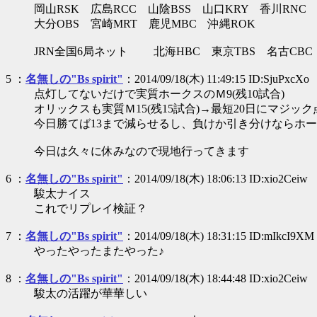
岡山RSK 広島RCC 山陰BSS 山口KRY 香川RNC
大分OBS 宮崎MRT 鹿児MBC 沖縄ROK
JRN全国6局ネット 北海HBC 東京TBS 名古CBC
5 ：
名無しの"Bs spirit"
：2014/09/18(木) 11:49:15 ID:SjuPxcXo
点灯してないだけで実質ホークスのＭ9(残10試合)
オリックスも実質Ｍ15(残15試合)→最短20日にマジック
今日勝てば13まで減らせるし、負けか引き分けならホー
今日は久々に休みなので現地行ってきます
6 ：
名無しの"Bs spirit"
：2014/09/18(木) 18:06:13 ID:xio2Ceiw
駿太ナイス
これでリプレイ検証？
7 ：
名無しの"Bs spirit"
：2014/09/18(木) 18:31:15 ID:mIkcI9XM
やったやったまたやった♪
8 ：
名無しの"Bs spirit"
：2014/09/18(木) 18:44:48 ID:xio2Ceiw
駿太の活躍が華華しい