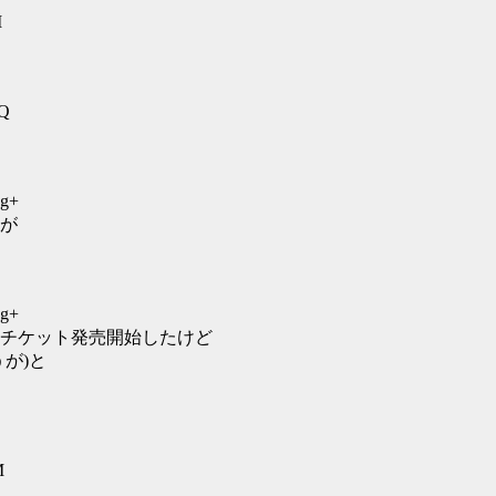
M
HQ
Mg+
が
Mg+
チケット発売開始したけど
が)と
M